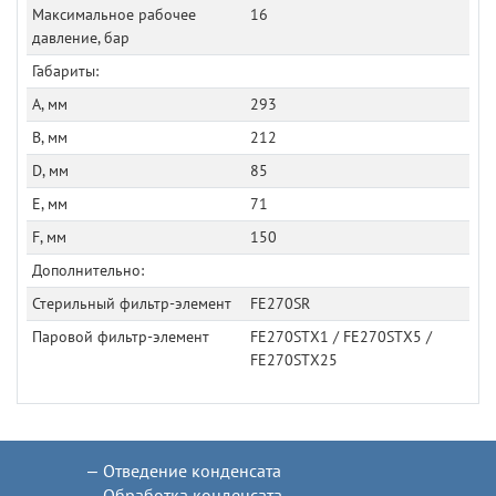
Максимальное рабочее
16
давление, бар
Габариты:
A, мм
293
B, мм
212
D, мм
85
E, мм
71
F, мм
150
Дополнительно:
Стерильный фильтр-элемент
FE270SR
Паровой фильтр-элемент
FE270STX1 / FE270STX5 /
FE270STX25
Отведение конденсата
Обработка конденсата