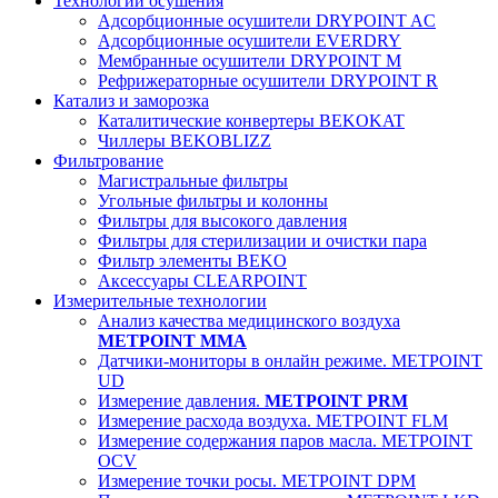
Технологии осушения
Адсорбционные осушители DRYPOINT AC
Адсорбционные осушители EVERDRY
Мембранные осушители DRYPOINT M
Рефрижераторные осушители DRYPOINT R
Катализ и заморозка
Каталитические конвертеры BEKOKAT
Чиллеры BEKOBLIZZ
Фильтрование
Магистральные фильтры
Угольные фильтры и колонны
Фильтры для высокого давления
Фильтры для стерилизации и очистки пара
Фильтр элементы BEKO
Аксессуары CLEARPOINT
Измерительные технологии
Анализ качества медицинского воздуха
METPOINT MMA
Датчики-мониторы в онлайн режиме. METPOINT
UD
Измерение давления.
METPOINT PRM
Измерение расхода воздуха. METPOINT FLM
Измерение содержания паров масла. METPOINT
OCV
Измерение точки росы. METPOINT DPM