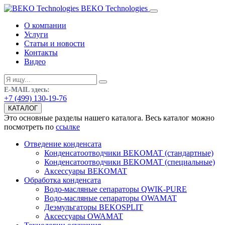
BEKO Technologies
О компании
Услуги
Статьи и новости
Контакты
Видео
E-MAIL здесь:
+7 (499) 130-19-76
КАТАЛОГ
Это основные разделы нашего каталога. Весь каталог можно
посмотреть по
ссылке
Отведение конденсата
Конденсатоотводчики BEKOMAT (стандартные)
Конденсатоотводчики BEKOMAT (специальные)
Аксессуары BEKOMAT
Обработка конденсата
Водо-масляные сепараторы QWIK-PURE
Водо-масляные сепараторы OWAMAT
Деэмульгаторы BEKOSPLIT
Аксессуары OWAMAT