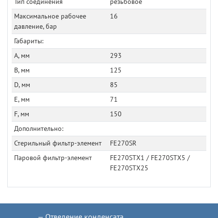
Тип соединения
резьбовое
Максимальное рабочее
16
давление, бар
Габариты:
A, мм
293
B, мм
125
D, мм
85
E, мм
71
F, мм
150
Дополнительно:
Стерильный фильтр-элемент
FE270SR
Паровой фильтр-элемент
FE270STX1 / FE270STX5 /
FE270STX25
Отведение конденсата