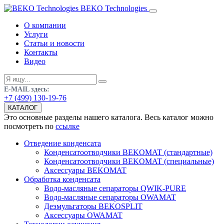
BEKO Technologies
О компании
Услуги
Статьи и новости
Контакты
Видео
E-MAIL здесь:
+7 (499) 130-19-76
КАТАЛОГ
Это основные разделы нашего каталога. Весь каталог можно
посмотреть по
ссылке
Отведение конденсата
Конденсатоотводчики BEKOMAT (стандартные)
Конденсатоотводчики BEKOMAT (специальные)
Аксессуары BEKOMAT
Обработка конденсата
Водо-масляные сепараторы QWIK-PURE
Водо-масляные сепараторы OWAMAT
Деэмульгаторы BEKOSPLIT
Аксессуары OWAMAT