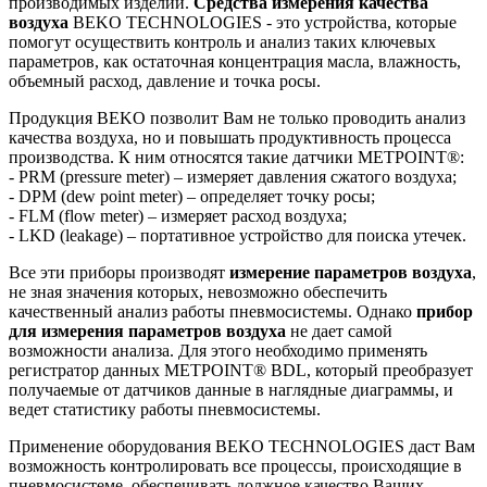
производимых изделий.
Средства измерения качества
воздуха
BEKO TECHNOLOGIES - это устройства, которые
помогут осуществить контроль и анализ таких ключевых
параметров, как остаточная концентрация масла, влажность,
объемный расход, давление и точка росы.
Продукция BEKO позволит Вам не только проводить анализ
качества воздуха, но и повышать продуктивность процесса
производства. К ним относятся такие датчики METPOINT®:
- PRM (pressure meter) – измеряет давления сжатого воздуха;
- DPM (dew point meter) – определяет точку росы;
- FLM (flow meter) – измеряет расход воздуха;
- LKD (leakage) – портативное устройство для поиска утечек.
Все эти приборы производят
измерение параметров воздуха
,
не зная значения которых, невозможно обеспечить
качественный анализ работы пневмосистемы. Однако
прибор
для измерения параметров воздуха
не дает самой
возможности анализа. Для этого необходимо применять
регистратор данных METPOINT® BDL, который преобразует
получаемые от датчиков данные в наглядные диаграммы, и
ведет статистику работы пневмосистемы.
Применение оборудования BEKO TECHNOLOGIES даст Вам
возможность контролировать все процессы, происходящие в
пневмосистеме, обеспечивать должное качество Ваших