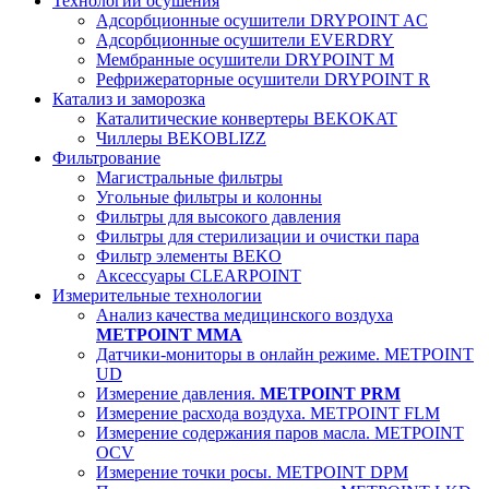
Технологии осушения
Адсорбционные осушители DRYPOINT AC
Адсорбционные осушители EVERDRY
Мембранные осушители DRYPOINT M
Рефрижераторные осушители DRYPOINT R
Катализ и заморозка
Каталитические конвертеры BEKOKAT
Чиллеры BEKOBLIZZ
Фильтрование
Магистральные фильтры
Угольные фильтры и колонны
Фильтры для высокого давления
Фильтры для стерилизации и очистки пара
Фильтр элементы BEKO
Аксессуары CLEARPOINT
Измерительные технологии
Анализ качества медицинского воздуха
METPOINT MMA
Датчики-мониторы в онлайн режиме. METPOINT
UD
Измерение давления.
METPOINT PRM
Измерение расхода воздуха. METPOINT FLM
Измерение содержания паров масла. METPOINT
OCV
Измерение точки росы. METPOINT DPM