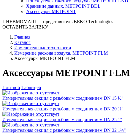
Поиск утечек сжатого воздуха с METPOINT LKD
Хранение данных. METPOINT BDL
Аксессуары METPOINT
ПНЕВМОМАШ
— представитель BEKO Technologies
ОСТАВИТЬ ЗАЯВКУ
Главная
Каталог
Измерительные технологии
Измерение расхода воздуха. METPOINT FLM
Аксессуары METPOINT FLM
Аксессуары METPOINT FLM
Плиткой
Таблицей
Измерительная секция с резьбовым соединением DN 15 ½"
Измерительная секция с резьбовым соединением DN 20 ¾"
Измерительная секция с резьбовым соединением DN 25 1"
Измерительная секция с резьбовым соединением DN 32 1¼"