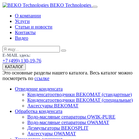
BEKO Technologies
О компании
Услуги
Статьи и новости
Контакты
Видео
E-MAIL здесь:
+7 (499) 130-19-76
КАТАЛОГ
Это основные разделы нашего каталога. Весь каталог можно
посмотреть по
ссылке
Отведение конденсата
Конденсатоотводчики BEKOMAT (стандартные)
Конденсатоотводчики BEKOMAT (специальные)
Аксессуары BEKOMAT
Обработка конденсата
Водо-масляные сепараторы QWIK-PURE
Водо-масляные сепараторы OWAMAT
Деэмульгаторы BEKOSPLIT
Аксессуары OWAMAT