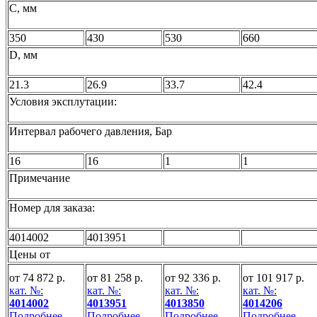
C, мм
350
430
530
660
D, мм
21.3
26.9
33.7
42.4
Условия эксплутации:
Интервал рабочего давления, Бар
16
16
1
1
Примечание
Номер для заказа:
4014002
4013951
Цены от
от 74 872 р.
от 81 258 р.
от 92 336 р.
от 101 917 р.
кат. №:
кат. №:
кат. №:
кат. №:
4014002
4013951
4013850
4014206
Подробнее
Подробнее
Подробнее
Подробнее