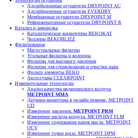
Технологии осушения
Адсорбционные осушители DRYPOINT AC
Адсорбционные осушители EVERDRY
Мембранные осушители DRYPOINT M
Рефрижераторные осушители DRYPOINT R
Катализ и заморозка
Каталитические конвертеры BEKOKAT
Чиллеры BEKOBLIZZ
Фильтрование
Магистральные фильтры
Угольные фильтры и колонны
Фильтры для высокого давления
Фильтры для стерилизации и очистки пара
Фильтр элементы BEKO
Аксессуары CLEARPOINT
Измерительные технологии
Анализ качества медицинского воздуха
METPOINT MMA
Датчики-мониторы в онлайн режиме. METPOINT
UD
Измерение давления.
METPOINT PRM
Измерение расхода воздуха. METPOINT FLM
Измерение содержания паров масла. METPOINT
OCV
Измерение точки росы. METPOINT DPM