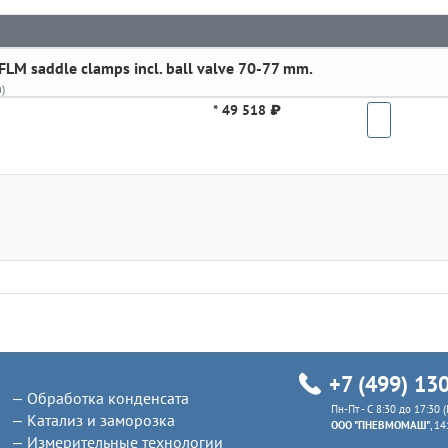
LM saddle clamps incl. ball valve 70-77 mm.
)
*
49 518 ₽
+7 (499) 13
Обработка конденсата
Пн-Пт - C 8:30 до 17:30 
Катализ и заморозка
ООО "ПНЕВМОМАШ"
, 1
Измерительные технологии