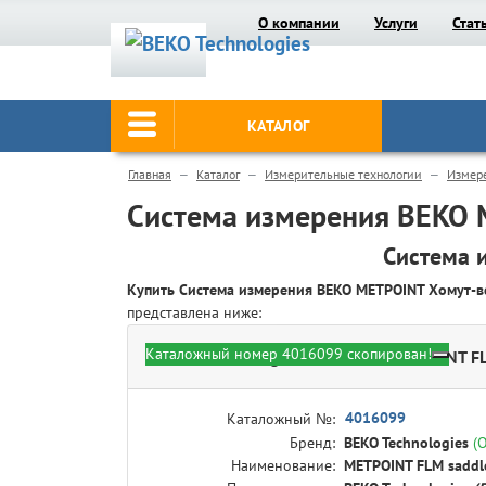
О компании
Услуги
Стат
КАТАЛОГ
Главная
Каталог
Измерительные технологии
Измере
Система измерения BEKO M
Система 
Купить Система измерения BEKO METPOINT Хомут-вст
представлена ниже:
Каталожный номер 4016099 скопирован!
BEKO Technologies 4016099 - METPOINT FLM
4016099
Каталожный №:
Бренд:
BEKO Technologies
(
Наименование:
METPOINT FLM saddle 