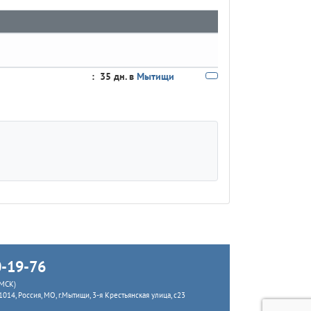
:
35 дн. в
Мытищи
0-19-76
(МСК)
41014, Россия, МО, г.Мытищи, 3-я Крестьянская улица, с23