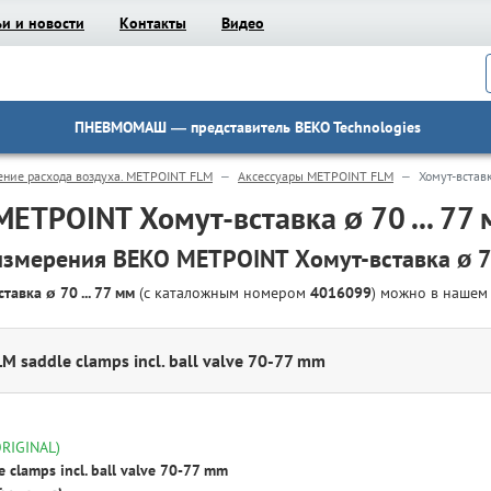
ьи и новости
Контакты
Видео
ПНЕВМОМАШ
— представитель BEKO Technologies
ние расхода воздуха. METPOINT FLM
Аксессуары METPOINT FLM
Хомут-вставк
ETPOINT Хомут-вставка ø 70 ... 77
измерения BEKO METPOINT Хомут-вставка ø 70 
авка ø 70 ... 77 мм
(с каталожным номером
4016099
) можно в наше
 saddle clamps incl. ball valve 70-77 mm
ORIGINAL)
clamps incl. ball valve 70-77 mm