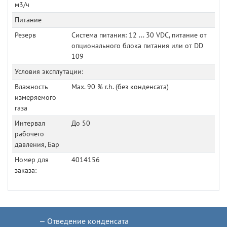
м3/ч
Питание
Резерв
Система питания: 12 ... 30 VDC, питание от
опционального блока питания или от DD
109
Условия эксплутации:
Влажность
Max. 90 % r.h. (без конденсата)
измеряемого
газа
Интервал
До 50
рабочего
давления, Бар
Номер для
4014156
заказа:
Отведение конденсата