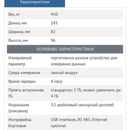
Характеристики
Вес, кг
450
Длина, мм
245
Ширина, мм
82
Высота, мм
96
ОСНОВНЫЕ ХАРАКТЕРИСТИКИ
Измеряемый
портативное ручное устройство для
параметр
измерение данных
Среда измерения
сжатый воздух
Время зарядки
4 часа
Память встроенная,
стандартно: 2 ГБ, можно увеличить до
ГБ
4 ГБ
Индикация
3.5 дюймовый сенсорный дисплей
(описание)
Интерфейсы
USB interfaces, RS 485, Ethernet
бортовые
optional