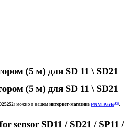
ом (5 м) для SD 11 \ SD21
ом (5 м) для SD 11 \ SD21
.ru
025252
) можно в нашем
интернет-магазине
PNM-Parts
,
r sensor SD11 / SD21 / SP11 /