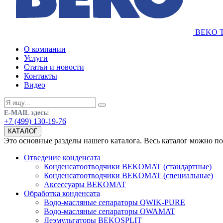
BEKO Te
О компании
Услуги
Статьи и новости
Контакты
Видео
E-MAIL здесь:
+7 (499) 130-19-76
КАТАЛОГ
Это основные разделы нашего каталога. Весь каталог можно п
Отведение конденсата
Конденсатоотводчики BEKOMAT (стандартные)
Конденсатоотводчики BEKOMAT (специальные)
Аксессуары BEKOMAT
Обработка конденсата
Водо-масляные сепараторы QWIK-PURE
Водо-масляные сепараторы OWAMAT
Деэмульгаторы BEKOSPLIT