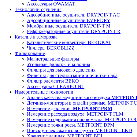
Аксессуары OWAMAT
Технологии осушения
Адсорбционные осушители DRYPOINT AC
Адсорбционные осушители EVERDRY
Мембранные осушители DRYPOINT M
Рефрижераторные осушители DRYPOINT R
Катализ и заморозка
Каталитические конвертеры BEKOKAT
Чиллеры BEKOBLIZZ
Фильтрование
Магистральные фильтры
Угольные фильтры и колонны
Фильтры для высокого давления
Фильтры для стерилизации и очистки пара
Фильтр элементы BEKO
Аксессуары CLEARPOINT
Измерительные технологии
Анализ качества медицинского воздуха
METPOIN
Датчики-мониторы в онлайн режиме. METPOINT 
Измерение давления.
METPOINT PRM
Измерение расхода воздуха. METPOINT FLM
Измерение содержания паров масла. METPOINT O
Измерение точки росы. METPOINT DPM
Поиск утечек сжатого воздуха с METPOINT LKD
Хранение данных. METPOINT BDL