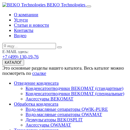
BEKO Technologies
О компании
Услуги
Статьи и новости
Контакты
Видео
E-MAIL здесь:
+7 (499) 130-19-76
КАТАЛОГ
Это основные разделы нашего каталога. Весь каталог можно
посмотреть по
ссылке
Отведение конденсата
Конденсатоотводчики BEKOMAT (стандартные)
Конденсатоотводчики BEKOMAT (специальные)
Аксессуары BEKOMAT
Обработка конденсата
Водо-масляные сепараторы QWIK-PURE
Водо-масляные сепараторы OWAMAT
Деэмульгаторы BEKOSPLIT
Аксессуары OWAMAT