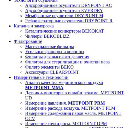
Технологии осушения
Адсорбционные осушители DRYPOINT AC
Адсорбционные осушители EVERDRY
Мембранные осушители DRYPOINT M
Рефрижераторные осушители DRYPOINT R
Катализ и заморозка
Каталитические конвертеры BEKOKAT
Чиллеры BEKOBLIZZ
Фильтрование
Магистральные фильтры
Угольные фильтры и колонны
Фильтры для высокого давления
Фильтры для стерилизации и очистки пара
Фильтр элементы BEKO
Аксессуары CLEARPOINT
Измерительные технологии
Анализ качества медицинского воздуха
METPOINT MMA
Датчики-мониторы в онлайн режиме. METPOINT
UD
Измерение давления.
METPOINT PRM
Измерение расхода воздуха. METPOINT FLM
Измерение содержания паров масла. METPOINT
OCV
Измерение точки росы. METPOINT DPM