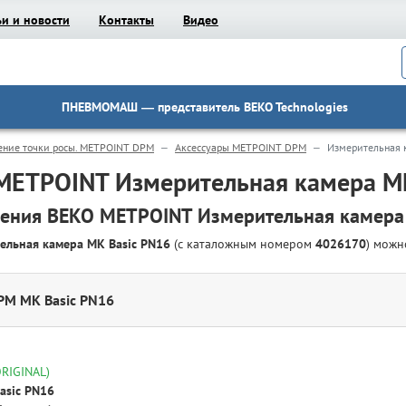
ьи и новости
Контакты
Видео
ПНЕВМОМАШ
— представитель BEKO Technologies
ение точки росы. METPOINT DPM
Аксессуары METPOINT DPM
Измерительная 
METPOINT Измерительная камера MK
ения BEKO METPOINT Измерительная камера
ельная камера MK Basic PN16
(с каталожным номером
4026170
) можн
PM MK Basic PN16
ORIGINAL)
asic PN16