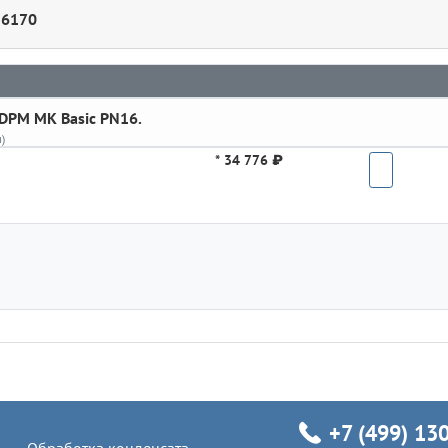
26170
DPM MK Basic PN16.
)
*
34 776 ₽
+7 (499) 13
Обработка конденсата