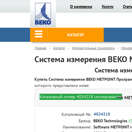
О компании
Услуги
Стат
КАТАЛОГ
Главная
Каталог
Измерительные технологии
Измер
Система измерения BEKO
Система изм
Купить Система измерения BEKO METPOINT Програ
которого представлена ниже:
Каталожный номер 4024218 скопирован!
BEKO Technologies 4024218 - Software M
4024218
Каталожный №:
Бренд:
BEKO Technologies
(
Наименование:
Software METPOINT 