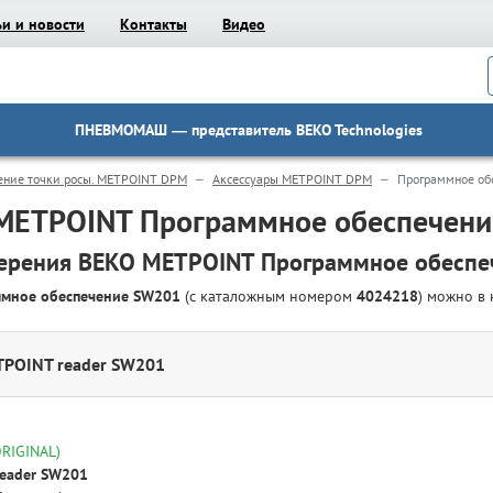
ьи и новости
Контакты
Видео
ПНЕВМОМАШ
— представитель BEKO Technologies
ение точки росы. METPOINT DPM
Аксессуары METPOINT DPM
Программное об
 METPOINT Программное обеспечен
ерения BEKO METPOINT Программное обесп
ммное обеспечение SW201
(с каталожным номером
4024218
) можно в
ETPOINT reader SW201
ORIGINAL)
reader SW201