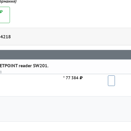
Германия)
 ₽
24218
METPOINT reader SW201.
)
*
77 384 ₽