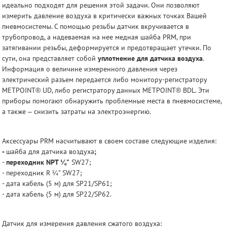
идеально подходят для решения этой задачи. Они позволяют
измерить давление воздуха в критически важных точках Вашей
пневмосистемы. С помощью резьбы датчик вкручивается в
трубопровод, а надеваемая на нее медная шайба PRM, при
затягивании резьбы, деформируется и предотвращает утечки. По
сути, она представляет собой
уплотнение для датчика воздуха
.
Информация о величине измеренного давления через
электрический разъем передается либо монитору-регистратору
METPOINT® UD, либо регистратору данных METPOINT® BDL. Эти
приборы помогают обнаружить проблемные места в пневмосистеме,
а также – снизить затраты на электроэнергию.
Аксессуары PRM насчитывают в своем составе следующие изделия:
-
шайба для датчика воздуха
;
-
переходник NPT ¼"
SW27;
- переходник R ¼" SW27;
- дата кабель (5 м) для SP21/SP61;
- дата кабель (5 м) для SP22/SP62.
Датчик для измерения давления сжатого воздуха: