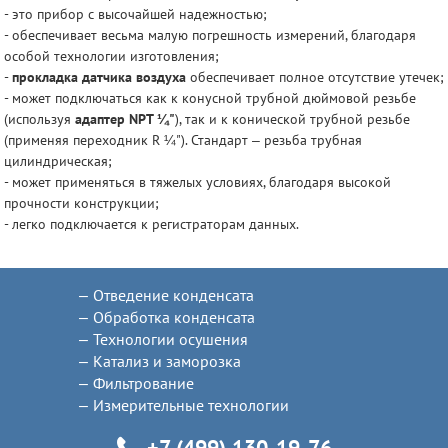
- это прибор с высочайшей надежностью;
- обеспечивает весьма малую погрешность измерений, благодаря
особой технологии изготовления;
-
прокладка датчика воздуха
обеспечивает полное отсутствие утечек;
- может подключаться как к конусной трубной дюймовой резьбе
(используя
адаптер NPT ¼"
), так и к конической трубной резьбе
(применяя переходник R ¼"). Стандарт – резьба трубная
цилиндрическая;
- может применяться в тяжелых условиях, благодаря высокой
прочности конструкции;
- легко подключается к регистраторам данных.
Отведение конденсата
Обработка конденсата
Технологии осушения
Катализ и заморозка
Фильтрование
Измерительные технологии
+7 (499) 130-19-76