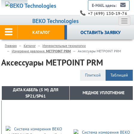
E-MAIL здесь:
+7 (499) 130-19-76
BEKO Technologies
ОСТАВИТЬ ЗАЯВКУ
КАТАЛОГ
Главная
Каталог
Измерительные технологии
Измерение давления.
METPOINT PRM
Аксессуары METPOINT PRM
Аксессуары METPOINT PRM
Плиткой
Таблицей
ДАТА КАБЕЛЬ (5 М) ДЛЯ
ДАТА КАБЕЛЬ (5 М) ДЛЯ
МЕДНОЕ УПЛОТНЕНИЕ
МЕДНОЕ УПЛОТНЕНИЕ
SP21/SP61
SP21/SP61