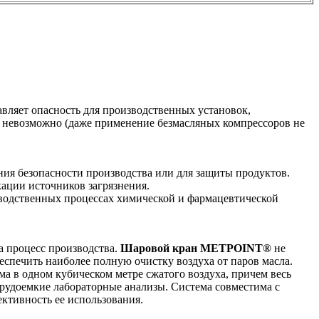
вляет опасность для производственных установок,
е невозможно (даже применение безмасляных компрессоров не
ния безопасности производства или для защиты продуктов.
кации источников загрязнения.
зводственных процессах химической и фармацевтической
а процесс производства.
Шаровой кран METPOINT®
не
беспечить наиболее полную очистку воздуха от паров масла.
 в одном кубическом метре сжатого воздуха, причем весь
трудоемкие лабораторные анализы. Система совместима с
ктивность ее использования.