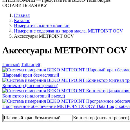
ПНЕВМОМАШ
— представитель BEKO Technologies
ОСТАВИТЬ ЗАЯВКУ
Главная
Каталог
Измерительные технологии
Измерение содержания паров масла. METPOINT OCV
Аксессуары METPOINT OCV
Аксессуары METPOINT OCV
Плиткой
Таблицей
Шаровый кран безмасляный
Коннектор (сигнал тревоги)
Коннектор (аналоговый выход)
Программное обеспечение METPOINT® OCV Data-Log с кабеле
Шаровый кран безмасляный
Коннектор (сигнал тревоги)