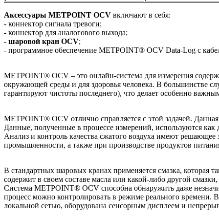
Аксессуары METPOINT OCV
включают в себя:
- коннектор сигнала тревоги;
- коннектор для аналогового выхода;
-
шаровой кран OCV
;
- программное обеспечение METPOINT® OCV Data-Log с кабел
METPOINT® OCV – это онлайн-система для измерения содержан
окружающей среды и для здоровья человека. В большинстве сл
гарантируют чистоты последнего), что делает особенно важны
METPOINT® OCV отлично справляется с этой задачей. Данная и
Данные, полученные в процессе измерений, используются как д
Анализ и контроль качества сжатого воздуха имеют решающее 
промышленности, а также при производстве продуктов питани
В стандартных шаровых кранах применяется смазка, которая та
содержит в своем составе масла или какой-либо другой смазки
Система METPOINT® OCV способна обнаружить даже незначител
процесс можно контролировать в режиме реального времени. В
локальной сетью, оборудована сенсорным дисплеем и непрерыв