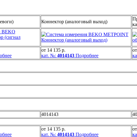
П
евоги)
Коннектор (аналоговый выход)
ка
от 14 135 р.
от
обнее
кат. №:
4014143
Подробнее
ка
4014143
4
от 14 135 р.
от
обнее
кат. №:
4014143
Подробнее
ка