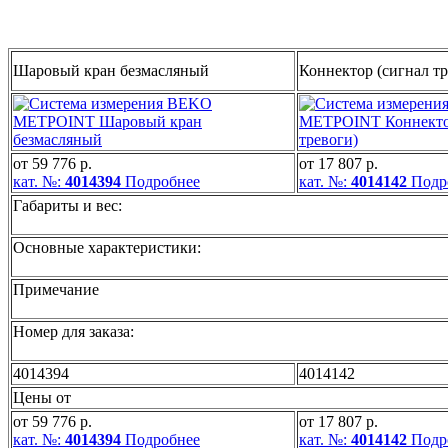
Шаровый кран безмасляный
Коннектор (сигнал тр
от 59 776 р.
от 17 807 р.
кат. №:
4014394
Подробнее
кат. №:
4014142
Подр
Габариты и вес:
Основные характеристики:
Примечание
Номер для заказа:
4014394
4014142
Цены от
от 59 776 р.
от 17 807 р.
кат. №:
4014394
Подробнее
кат. №:
4014142
Подр