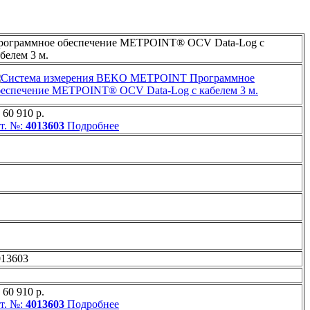
рограммное обеспечение METPOINT® OCV Data-Log с
белем 3 м.
 60 910 р.
т. №:
4013603
Подробнее
013603
 60 910 р.
т. №:
4013603
Подробнее