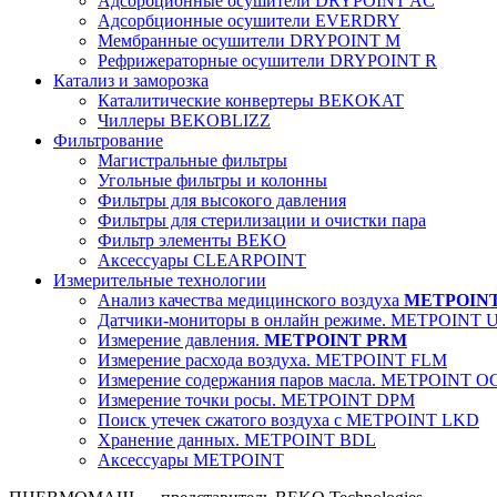
Адсорбционные осушители DRYPOINT AC
Адсорбционные осушители EVERDRY
Мембранные осушители DRYPOINT M
Рефрижераторные осушители DRYPOINT R
Катализ и заморозка
Каталитические конвертеры BEKOKAT
Чиллеры BEKOBLIZZ
Фильтрование
Магистральные фильтры
Угольные фильтры и колонны
Фильтры для высокого давления
Фильтры для стерилизации и очистки пара
Фильтр элементы BEKO
Аксессуары CLEARPOINT
Измерительные технологии
Анализ качества медицинского воздуха
METPOIN
Датчики-мониторы в онлайн режиме. METPOINT 
Измерение давления.
METPOINT PRM
Измерение расхода воздуха. METPOINT FLM
Измерение содержания паров масла. METPOINT O
Измерение точки росы. METPOINT DPM
Поиск утечек сжатого воздуха с METPOINT LKD
Хранение данных. METPOINT BDL
Аксессуары METPOINT