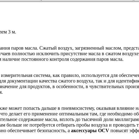
ем 3 м.
ия паров масла. Сжатый воздух, загрязненный маслом, предста
учаев полностью исключить присутствие масла в сжатом воздух
м наличие постоянного контроля содержания паров масла.
змерительная система, как правило, используется для обеспече
ля документации качества сжатого воздуха, так и для идентифи
значение для продуктов, в особенности, в чувствительных прои
я.
кже может попасть дальше в пневмосистему, оказывая влияние н
, что делает его применение оптимальным там, где необходимо о
ьное содержание масла, вплоть до тысячной доли миллиграмма
ам больше не потребуется отбирать пробы воздуха и проводить 
но обеспечивает безопасность, а
аксессуары OCV
повысят эффе