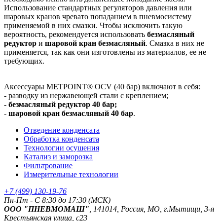
Использование стандартных регуляторов давления или
шаровых кранов чревато попаданием в пневмосистему
применяемой в них смазки. Чтобы исключить такую
вероятность, рекомендуется использовать
безмасляный
редуктор
и
шаровой кран безмасляный
. Смазка в них не
применяется, так как они изготовлены из материалов, ее не
требующих.
Аксессуары METPOINT® OCV (40 бар) включают в себя:
- разводку из нержавеющей стали с креплением;
-
безмасляный редуктор 40 бар;
-
шаровой кран безмасляный 40 бар
.
Отведение конденсата
Обработка конденсата
Технологии осушения
Катализ и заморозка
Фильтрование
Измерительные технологии
+7 (499) 130-19-76
Пн-Пт - C 8:30 до 17:30 (МСК)
ООО "ПНЕВМОМАШ"
, 141014, Россия, МО, г.Мытищи, 3-я
Крестьянская улица, с23