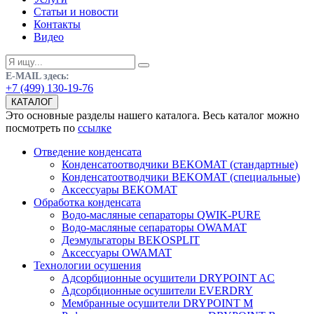
Статьи и новости
Контакты
Видео
E-MAIL здесь:
+7 (499) 130-19-76
КАТАЛОГ
Это основные разделы нашего каталога. Весь каталог можно
посмотреть по
ссылке
Отведение конденсата
Конденсатоотводчики BEKOMAT (стандартные)
Конденсатоотводчики BEKOMAT (специальные)
Аксессуары BEKOMAT
Обработка конденсата
Водо-масляные сепараторы QWIK-PURE
Водо-масляные сепараторы OWAMAT
Деэмульгаторы BEKOSPLIT
Аксессуары OWAMAT
Технологии осушения
Адсорбционные осушители DRYPOINT AC
Адсорбционные осушители EVERDRY
Мембранные осушители DRYPOINT M