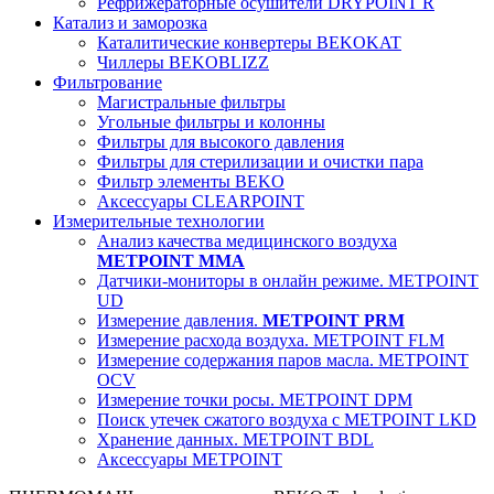
Рефрижераторные осушители DRYPOINT R
Катализ и заморозка
Каталитические конвертеры BEKOKAT
Чиллеры BEKOBLIZZ
Фильтрование
Магистральные фильтры
Угольные фильтры и колонны
Фильтры для высокого давления
Фильтры для стерилизации и очистки пара
Фильтр элементы BEKO
Аксессуары CLEARPOINT
Измерительные технологии
Анализ качества медицинского воздуха
METPOINT MMA
Датчики-мониторы в онлайн режиме. METPOINT
UD
Измерение давления.
METPOINT PRM
Измерение расхода воздуха. METPOINT FLM
Измерение содержания паров масла. METPOINT
OCV
Измерение точки росы. METPOINT DPM
Поиск утечек сжатого воздуха с METPOINT LKD
Хранение данных. METPOINT BDL
Аксессуары METPOINT