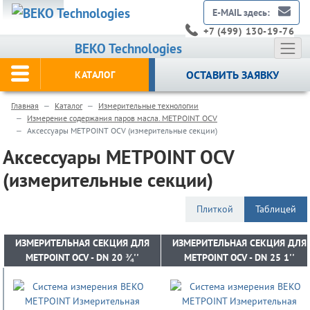
E-MAIL здесь:
+7 (499) 130-19-76
BEKO Technologies
ОСТАВИТЬ ЗАЯВКУ
КАТАЛОГ
Главная
Каталог
Измерительные технологии
Измерение содержания паров масла. METPOINT OCV
Аксессуары METPOINT OCV (измерительные секции)
Аксессуары METPOINT OCV
(измерительные секции)
Плиткой
Таблицей
ИЗМЕРИТЕЛЬНАЯ СЕКЦИЯ ДЛЯ
ИЗМЕРИТЕЛЬНАЯ СЕКЦИЯ ДЛЯ
ИЗМЕРИТЕЛЬНАЯ СЕКЦИЯ ДЛЯ
ИЗМЕРИТЕЛЬНАЯ СЕКЦИЯ ДЛЯ
METPOINT OCV - DN 20 ¾''
METPOINT OCV - DN 20 ¾''
METPOINT OCV - DN 25 1''
METPOINT OCV - DN 25 1''