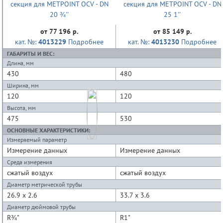
от 77 196 р.
от 85 149 р.
кат. №:
4013229
Подробнее
кат. №:
4013230
Подробнее
ГАБАРИТЫ И ВЕС:
Длина, мм
430
480
Ширина, мм
120
120
Высота, мм
475
530
ОСНОВНЫЕ ХАРАКТЕРИСТИКИ:
Измеряемый параметр
Измерение данных
Измерение данных
Среда измерения
сжатый воздух
сжатый воздух
Диаметр метрической трубы
26.9 x 2.6
33.7 x 3.6
Диаметр дюймовой трубы
R¾"
R1"